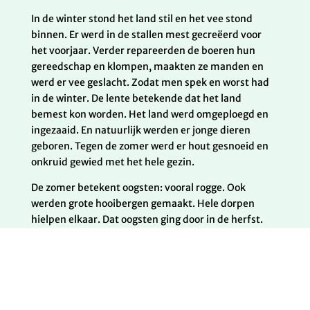
In de winter stond het land stil en het vee stond
binnen. Er werd in de stallen mest gecreëerd voor
het voorjaar. Verder repareerden de boeren hun
gereedschap en klompen, maakten ze manden en
werd er vee geslacht. Zodat men spek en worst had
in de winter. De lente betekende dat het land
bemest kon worden. Het land werd omgeploegd en
ingezaaid. En natuurlijk werden er jonge dieren
geboren. Tegen de zomer werd er hout gesnoeid en
onkruid gewied met het hele gezin.
De zomer betekent oogsten: vooral rogge. Ook
werden grote hooibergen gemaakt. Hele dorpen
hielpen elkaar. Dat oogsten ging door in de herfst.
Tot de eerste vorst werd er boekweit geoogst en
werden aardappels gerooid. Ook werden vlas,
hennep, noten en appels binnengehaald. En was het
tijd om het vee vet te mesten voor de winter.