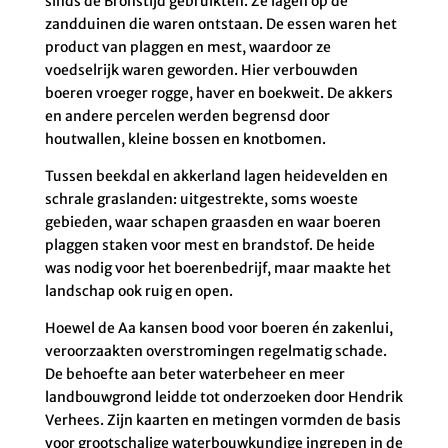
sinds de Bronstijd gebruikten. Ze lagen op de
zandduinen die waren ontstaan. De essen waren het
product van plaggen en mest, waardoor ze
voedselrijk waren geworden. Hier verbouwden
boeren vroeger rogge, haver en boekweit. De akkers
en andere percelen werden begrensd door
houtwallen, kleine bossen en knotbomen.
Tussen beekdal en akkerland lagen heidevelden en
schrale graslanden: uitgestrekte, soms woeste
gebieden, waar schapen graasden en waar boeren
plaggen staken voor mest en brandstof. De heide
was nodig voor het boerenbedrijf, maar maakte het
landschap ook ruig en open.
Hoewel de Aa kansen bood voor boeren én zakenlui,
veroorzaakten overstromingen regelmatig schade.
De behoefte aan beter waterbeheer en meer
landbouwgrond leidde tot onderzoeken door Hendrik
Verhees. Zijn kaarten en metingen vormden de basis
voor grootschalige waterbouwkundige ingrepen in de